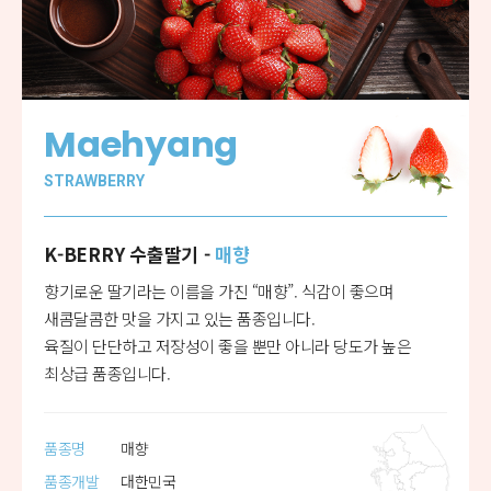
Maehyang
STRAWBERRY
K-BERRY 수출딸기 -
매향
향기로운 딸기라는 이름을 가진 “매향”. 식감이 좋으며
새콤달콤한 맛을 가지고 있는 품종입니다.
육질이 단단하고 저장성이 좋을 뿐만 아니라 당도가 높은
최상급 품종입니다.
품종명
매향
품종개발
대한민국