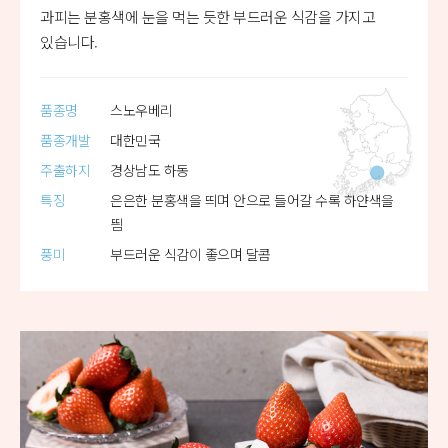
과피는 분홍색에 눈을 먹는 듯한 부드러운 식감을 가지고
있습니다.
품종명
스노우베리
품종개발
대한민국
주출하지
경상남도 하동
특징
은은한 분홍색을 띄며 안으로 들어갈 수록 하얀색을
띔
풍미
부드러운 식감이 좋으며 달콤