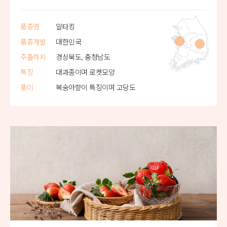
품종명
알타킹
품종개발
대한민국
주출하지
경상북도, 충청남도
특징
대과종이며 로켓모양
풍미
복숭아향이 특징이며 고당도