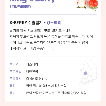
STRAWBERRY
K-BERRY 수출딸기 -
킹스베리
딸기의 제왕 킹스베리는 맛도, 크기도 두배!
과육이 부드럽고 당도가 높은 특징을 가지고 있습니다. 맛이
뛰어나고 과즙도
풍부하여 달콤하며 은은한 복숭아 향이
매력적인 프리미엄 품종입니다.
품종명
킹스베리
품종개발
대한민국
주출하지
충청남도 논산시
특징
일반 딸기의 2배 크기 장원추형
풍미
끝이 뾰족한 아랫부분으로 갈수록 단맛이 강함