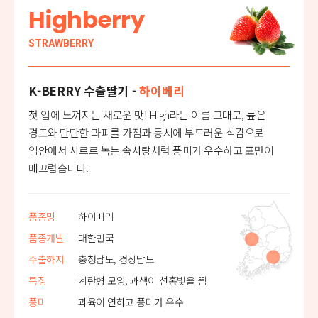
Highberry
STRAWBERRY
K-BERRY 수출딸기 -
하이베리
첫 입에 느껴지는 새로운 맛! High라는 이름 그대로, 높은
경도와 단단한 과피를 가짐과 동시에 부드러운 식감으로
입안에서 사르르 녹는 솜사탕처럼 풍미가 우수하고 표면이
매끄럽습니다.
품종명
하이베리
품종개발
대한민국
주출하지
충청남도, 경상남도
특징
계란형 모양, 과색이 선홍빛을 띔
풍미
과육이 연하고 풍미가 우수