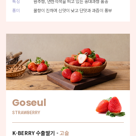
특징
원추형, 연한적색을 띄고 있는 중대과형 품종
풍미
꿀향이 진하며 신맛이 낮고 단맛과 과즙이 풍부
Goseul
STRAWBERRY
K-BERRY 수출딸기 -
고슬