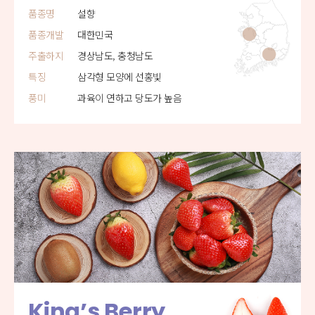
품종명
설향
품종개발
대한민국
주출하지
경상남도, 충청남도
특징
삼각형 모양에 선홍빛
풍미
과육이 연하고 당도가 높음
King’s Berry