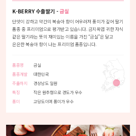
K-BERRY 수출딸기 -
금실
단맛이 강하고 약간의 복숭아 향이 어우러져 풍미가 깊어 딸기
품종 중 프리미엄으로 평가받고 있습니다. 금지옥엽 귀한 자식
같은 딸기라는 뜻의 재미있는 이름을 가진 “금실”은 달고
은은한 복숭아 향이 나는 프리미엄 품종입니다.
품종명
금실
품종개발
대한민국
주출하지
경상남도 일원
특징
작은 원추형으로 경도가 우수
풍미
고당도이며 풍미가 우수