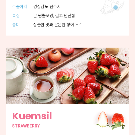
주출하지
경상남도 진주시
특징
큰 원뿔모양, 길고 단단함
풍미
상큼한 맛과 은은한 향이 우수
Kuemsil
STRAWBERRY