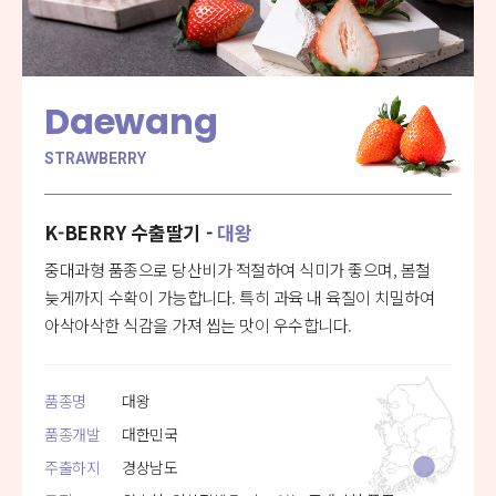
Daewang
STRAWBERRY
K-BERRY 수출딸기 -
대왕
중대과형 품종으로 당산비가 적절하여 식미가 좋으며, 봄철
늦게까지 수확이 가능합니다. 특히 과육 내 육질이 치밀하여
아삭아삭한 식감을 가져 씹는 맛이 우수합니다.
품종명
대왕
품종개발
대한민국
주출하지
경상남도