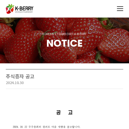
KOREAN STRAWBERRY K-BERRY
NOTICE
주식증자 공고
2024.10.30